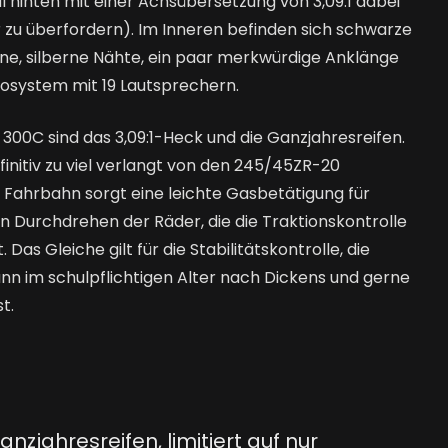
al hinten mit einer Achsübersetzung von 3,09:1 dabei
er zu überfordern). Im Inneren befinden sich schwarze
ne, silberne Nähte, ein paar merkwürdige Anklänge
osystem mit 19 Lautsprechern.
300C sind das 3,09:1-Heck und die Ganzjahresreifen.
finitiv zu viel verlangt von den 245/45ZR-20
 Fahrbahn sorgt eine leichte Gasbetätigung für
Durchdrehen der Räder, die die Traktionskontrolle
 Das Gleiche gilt für die Stabilitätskontrolle, die
nn im schulpflichtigen Alter nach Dickens und gerne
t.
zjahresreifen, limitiert auf nur