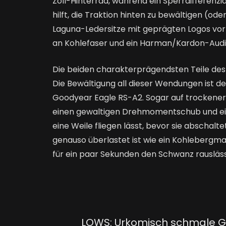
Zoll-Hinterrad, während ein Sperrdifferenzi
hilft, die Traktion hinten zu bewältigen (od
Laguna-Ledersitze mit geprägten Logos vor
an Kohlefaser und ein Harman/Kardon-Audi
Die beiden charakterprägendsten Teile des 
Die Bewältigung all dieser Wendungen ist de
Goodyear Eagle RS-A2. Sogar auf trockener
einen gewaltigen Drehmomentschub und ein 
eine Weile fliegen lässt, bevor sie abschaltet.
genauso überlastet ist wie ein Kohlebergma
für ein paar Sekunden den Schwanz rausläss
LOWS: Urkomisch schmale Gan