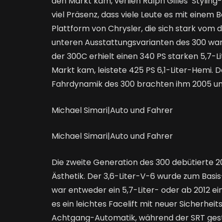
den Markt kam, verlieh Ralph Gilles‘ Stylin
viel Präsenz, dass viele Leute es mit einem 
Plattform von Chrysler, die sich stark vo
unteren Ausstattungsvarianten des 300 ware
der 300C erhielt einen 340 PS starken 5,7-L
Markt kam, leistete 425 PS 6,1-Liter-Hemi.
Fahrdynamik des 300 brachten ihm 2005 und
Michael Simari
|
Auto und Fahrer
Michael Simari
|
Auto und Fahrer
Die zweite Generation des 300 debütierte 2
Ästhetik. Der 3,6-Liter-V-6 wurde zum Basi
war entweder ein 5,7-Liter- oder ab 2012 ei
es ein leichtes Facelift mit neuer Sicherhe
Achtgang-Automatik, während der SRT gest