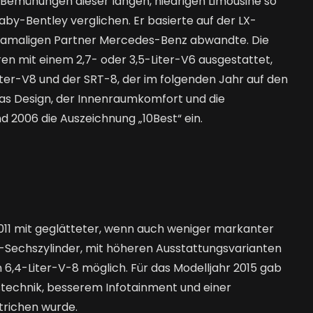
g-Bemühungen dieser langen, niedrigen Limousine so
Baby-Bentley verglichen. Er basierte auf der LX-
m damaligen Partner Mercedes-Benz abwandte. Die
n mit einem 2,7- oder 3,5-Liter-V6 ausgestattet,
iter-V8 und der SRT-8, der im folgenden Jahr auf den
 Das Design, der Innenraumkomfort und die
 2006 die Auszeichnung „10Best“ ein.
011 mit geglätteter, wenn auch weniger markanter
s-Sechszylinder, mit höheren Ausstattungsvarianten
n 6,4-Liter-V-8 möglich. Für das Modelljahr 2015 gab
itstechnik, besserem Infotainment und einer
richen wurde.