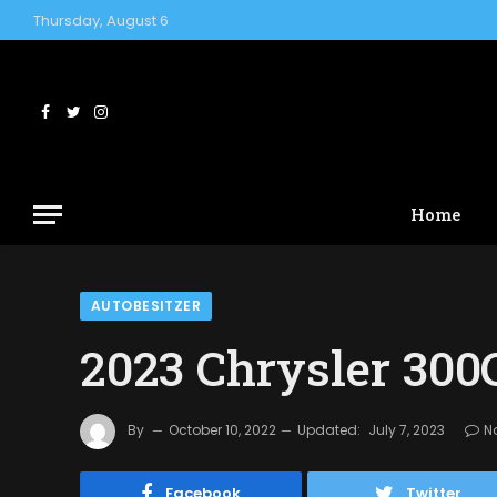
Thursday, August 6
Facebook
Twitter
Instagram
Home
AUTOBESITZER
2023 Chrysler 300
By
October 10, 2022
Updated:
July 7, 2023
N
Facebook
Twitter