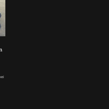
n
bei